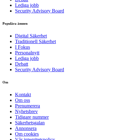
Lediga jobb
Security Advisory Board
Populära ämnen
Digital Säkerhet
Traditionell Säkerhet
I Fokus
Personalnytt
Lediga jobb
Debatt
Security Advisory Board
Om
Kontakt
Om oss
Prenumerera
Nyhetsbrev
Tidigare nummer
Säkerhetsgalan
Annonsera
Om cookies
Vår integritetspolicy