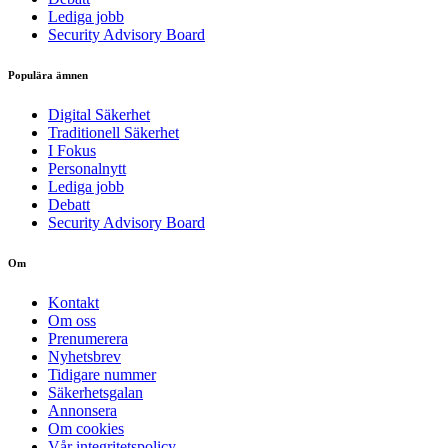
Lediga jobb
Security Advisory Board
Populära ämnen
Digital Säkerhet
Traditionell Säkerhet
I Fokus
Personalnytt
Lediga jobb
Debatt
Security Advisory Board
Om
Kontakt
Om oss
Prenumerera
Nyhetsbrev
Tidigare nummer
Säkerhetsgalan
Annonsera
Om cookies
Vår integritetspolicy