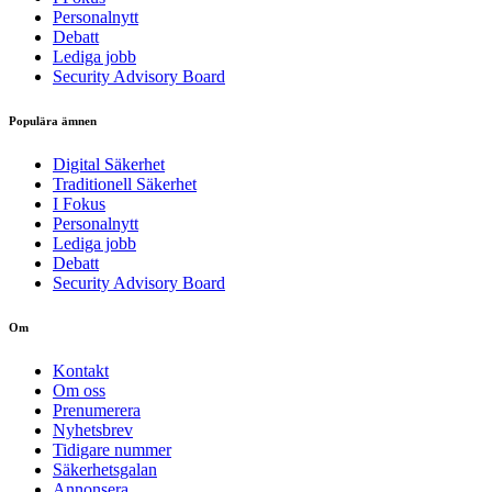
Personalnytt
Debatt
Lediga jobb
Security Advisory Board
Populära ämnen
Digital Säkerhet
Traditionell Säkerhet
I Fokus
Personalnytt
Lediga jobb
Debatt
Security Advisory Board
Om
Kontakt
Om oss
Prenumerera
Nyhetsbrev
Tidigare nummer
Säkerhetsgalan
Annonsera