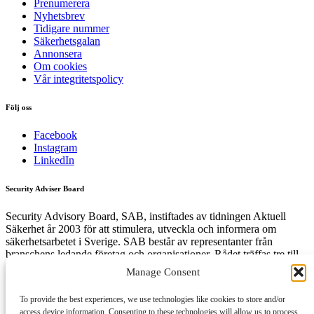
Prenumerera
Nyhetsbrev
Tidigare nummer
Säkerhetsgalan
Annonsera
Om cookies
Vår integritetspolicy
Följ oss
Facebook
Instagram
LinkedIn
Security Adviser Board
Security Advisory Board, SAB, instiftades av tidningen Aktuell
Säkerhet år 2003 för att stimulera, utveckla och informera om
säkerhetsarbetet i Sverige. SAB består av representanter från
branschens ledande företag och organisationer. Rådet träffas tre till
fyra gånger per år och diskuterar aktuella säkerhetsfrågor.
Manage Consent
To provide the best experiences, we use technologies like cookies to store and/or
access device information. Consenting to these technologies will allow us to process