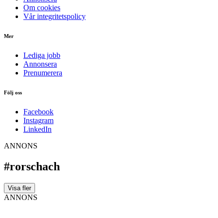
Om cookies
Vår integritetspolicy
Mer
Lediga jobb
Annonsera
Prenumerera
Följ oss
Facebook
Instagram
LinkedIn
ANNONS
#rorschach
Visa fler
ANNONS