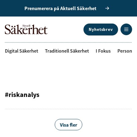
Prenumerera på Aktuell Säkerhet
Nyhetsbrev
ANNONS
Digital Säkerhet
Traditionell Säkerhet
I Fokus
Personal
#riskanalys
Visa fler