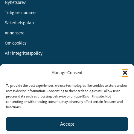
Nyhetsbrev
Tidigare nummer
Säkerhetsgalan
Annonsera
Om cookies
Vår integritetspolicy
Följ oss
Manage Consent
Facebook
To provide the best experiences, we use technologies like cookies to store and/or
Instagram
access device information. Consenting to these technologies will allow us to
process data such as browsing behavior or unique IDs on this site. Not
LinkedIn
consenting or withdrawing consent, may adversely affect certain features and
functions.
Accept
Security Adviser Board
Security Advisory Board, SAB, instiftades av tidningen Aktuell