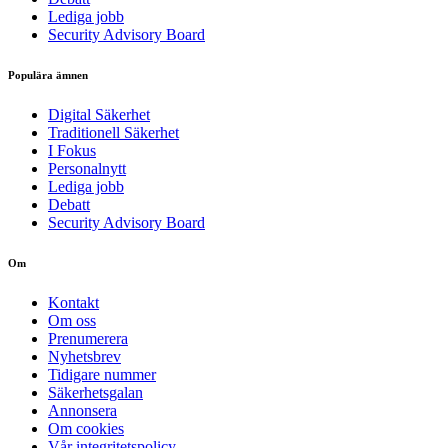
Lediga jobb
Security Advisory Board
Populära ämnen
Digital Säkerhet
Traditionell Säkerhet
I Fokus
Personalnytt
Lediga jobb
Debatt
Security Advisory Board
Om
Kontakt
Om oss
Prenumerera
Nyhetsbrev
Tidigare nummer
Säkerhetsgalan
Annonsera
Om cookies
Vår integritetspolicy