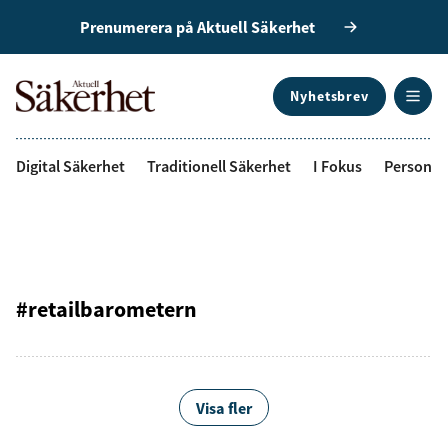
Prenumerera på Aktuell Säkerhet
Nyhetsbrev
ANNONS
Digital Säkerhet
Traditionell Säkerhet
I Fokus
Personal
#retailbarometern
Visa fler