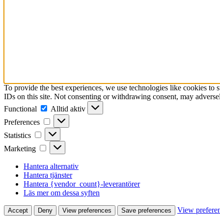
To provide the best experiences, we use technologies like cookies to 
IDs on this site. Not consenting or withdrawing consent, may adversely
Functional
Functional
Alltid aktiv
Preferences
Preferences
Statistics
Statistics
Marketing
Marketing
Hantera alternativ
Hantera tjänster
Hantera {vendor_count}-leverantörer
Läs mer om dessa syften
View prefere
Accept
Deny
View preferences
Save preferences