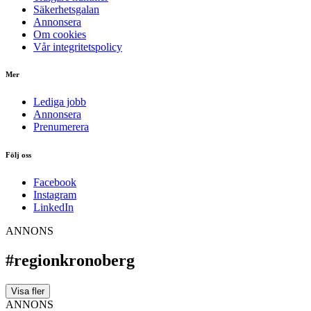
Säkerhetsgalan
Annonsera
Om cookies
Vår integritetspolicy
Mer
Lediga jobb
Annonsera
Prenumerera
Följ oss
Facebook
Instagram
LinkedIn
ANNONS
#regionkronoberg
Visa fler
ANNONS