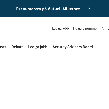
Prenumerera på Aktuell Säkerhet
Lediga jobb
Tidigare nummer
Anno
nytt
Debatt
Lediga jobb
Security Advisory Board
ANNONS