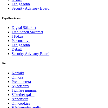
Lediga jobb
Security Advisory Board
Populära ämnen
Digital Säkerhet
Traditionell Säkerhet
I Fokus
Personalnytt
Lediga jobb
Debatt
Security Advisory Board
Om
Kontakt
Om oss
Prenumerera
Nyhetsbrev
Tidigare nummer
Säkerhetsgalan
Annonsera
Om cookies
Vår integritetspolicy