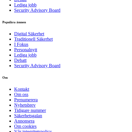
Lediga jobb
Security Advisory Board
Populära ämnen
Digital Säkerhet
Traditionell Säkerhet
I Fokus
Personalnytt
Lediga jobb
Debatt
Security Advisory Board
Om
Kontakt
Om oss
Prenumerera
Nyhetsbrev
Tidigare nummer
Säkerhetsgalan
Annonsera
Om cookies
Vår integritetspolicy