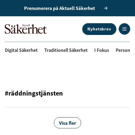
Prenumerera på Aktuell Säkerhet
Nyhetsbrev
ANNONS
Digital Säkerhet
Traditionell Säkerhet
I Fokus
Personal
#räddningstjänsten
Visa fler