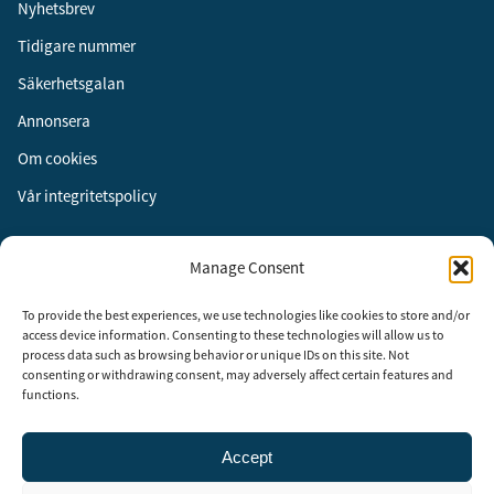
Nyhetsbrev
Tidigare nummer
Säkerhetsgalan
Annonsera
Om cookies
Vår integritetspolicy
Följ oss
Manage Consent
Facebook
To provide the best experiences, we use technologies like cookies to store and/or
Instagram
access device information. Consenting to these technologies will allow us to
process data such as browsing behavior or unique IDs on this site. Not
LinkedIn
consenting or withdrawing consent, may adversely affect certain features and
functions.
Accept
Security Adviser Board
Security Advisory Board, SAB, instiftades av tidningen Aktuell