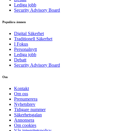
Lediga jobb
Security Advisory Board
Populära ämnen
Digital Säkerhet
Traditionell Säkerhet
I Fokus
Personalnytt
Lediga jobb
Debatt
Security Advisory Board
Om
Kontakt
Om oss
Prenumerera
Nyhetsbrev
Tidigare nummer
Säkerhetsgalan
Annonsera
Om cookies
Vår integritetspolicy