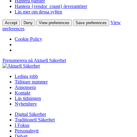
Hantera tjänster
Hantera {vendor_count}-leverantörer
Läs mer om dessa syften
View
Accept
Deny
View preferences
Save preferences
preferences
Cookie Policy
Prenumerera på Aktuell Säkerhet
Lediga jobb
Tidigare nummer
Annonsera
Kontakt
Läs tidningen
Nyhetsbrev
Digital Säkerhet
Traditionell Säkerhet
I Fokus
Personalnytt
Debatt