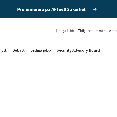
Prenumerera på Aktuell Säkerhet
Lediga jobb
Tidigare nummer
Anno
nytt
Debatt
Lediga jobb
Security Advisory Board
ANNONS