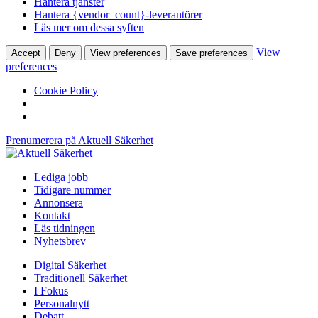
Hantera tjänster
Hantera {vendor_count}-leverantörer
Läs mer om dessa syften
View
Accept
Deny
View preferences
Save preferences
preferences
Cookie Policy
Prenumerera på Aktuell Säkerhet
Lediga jobb
Tidigare nummer
Annonsera
Kontakt
Läs tidningen
Nyhetsbrev
Digital Säkerhet
Traditionell Säkerhet
I Fokus
Personalnytt
Debatt