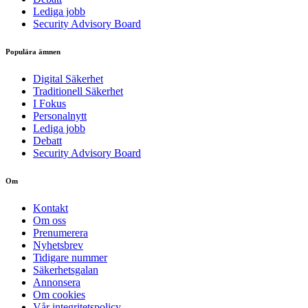
Lediga jobb
Security Advisory Board
Populära ämnen
Digital Säkerhet
Traditionell Säkerhet
I Fokus
Personalnytt
Lediga jobb
Debatt
Security Advisory Board
Om
Kontakt
Om oss
Prenumerera
Nyhetsbrev
Tidigare nummer
Säkerhetsgalan
Annonsera
Om cookies
Vår integritetspolicy