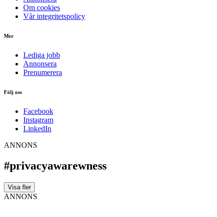
Om cookies
Vår integritetspolicy
Mer
Lediga jobb
Annonsera
Prenumerera
Följ oss
Facebook
Instagram
LinkedIn
ANNONS
#privacyawarewness
Visa fler
ANNONS