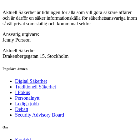
Aktuell Säkerhet är tidningen för alla som vill göra säkrare affärer
och är därför en säker informationskälla för säkerhets­ansvariga inom
såväl privat som statlig och kommunal sektor.
Ansvarig utgivare:
Jenny Persson
Aktuell Säkerhet
Drakenbergsgatan 15, Stockholm
Populära ämnen
Digital Säkerhet
Traditionell Säkerhet
I Fokus
Personalnytt
Lediga jobb
Debatt
Security Advisory Board
Om
Kontakt