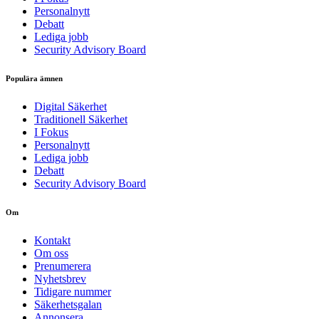
Personalnytt
Debatt
Lediga jobb
Security Advisory Board
Populära ämnen
Digital Säkerhet
Traditionell Säkerhet
I Fokus
Personalnytt
Lediga jobb
Debatt
Security Advisory Board
Om
Kontakt
Om oss
Prenumerera
Nyhetsbrev
Tidigare nummer
Säkerhetsgalan
Annonsera