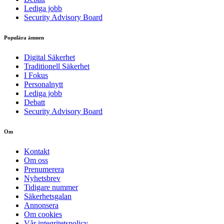
Lediga jobb
Security Advisory Board
Populära ämnen
Digital Säkerhet
Traditionell Säkerhet
I Fokus
Personalnytt
Lediga jobb
Debatt
Security Advisory Board
Om
Kontakt
Om oss
Prenumerera
Nyhetsbrev
Tidigare nummer
Säkerhetsgalan
Annonsera
Om cookies
Vår integritetspolicy