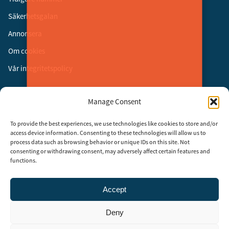
Säkerhetsgalan
Annonsera
Om cookies
Vår integritetspolicy
Följ oss
Manage Consent
Facebook
To provide the best experiences, we use technologies like cookies to store and/or
Instagram
access device information. Consenting to these technologies will allow us to
process data such as browsing behavior or unique IDs on this site. Not
LinkedIn
consenting or withdrawing consent, may adversely affect certain features and
functions.
Accept
Security Adviser Board
Security Advisory Board, SAB, instiftades av tidningen Aktuell
Deny
Säkerhet år 2003 för att stimulera, utveckla och informera om
säkerhetsarbetet i Sverige. SAB består av representanter från