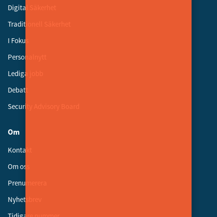
Digital Säkerhet
Traditionell Säkerhet
I Fokus
Personalnytt
Lediga jobb
Debatt
Security Advisory Board
Om
Kontakt
Om oss
Prenumerera
Nyhetsbrev
Tidigare nummer