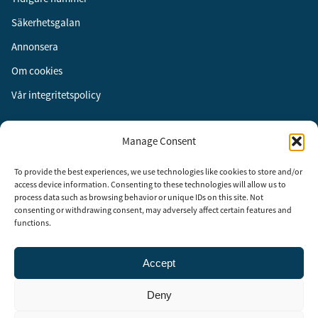
Säkerhetsgalan
Annonsera
Om cookies
Vår integritetspolicy
Följ oss
Manage Consent
Facebook
To provide the best experiences, we use technologies like cookies to store and/or
Instagram
access device information. Consenting to these technologies will allow us to
process data such as browsing behavior or unique IDs on this site. Not
LinkedIn
consenting or withdrawing consent, may adversely affect certain features and
functions.
Accept
Security Adviser Board
Security Advisory Board, SAB, instiftades av tidningen Aktuell
Deny
Säkerhet år 2003 för att stimulera, utveckla och informera om
säkerhetsarbetet i Sverige. SAB består av representanter från