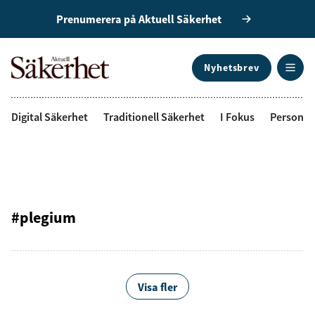
Prenumerera på Aktuell Säkerhet
Nyhetsbrev
ANNONS
Digital Säkerhet
Traditionell Säkerhet
I Fokus
Personal
#plegium
Visa fler