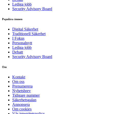
Lediga jobb
Security Advisory Board
Populära ämnen
Digital Säkerhet
Traditionell Säkerhet
I Fokus
Personalnytt
Lediga jobb
Debatt
Security Advisory Board
Om
Kontakt
Om oss
Prenumerera
Nyhetsbrev
Tidigare nummer
Säkerhetsgalan
Annonsera
Om cookies
Vår integritetspolicy