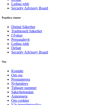
Lediga jobb
Security Advisory Board
Populära ämnen
Digital Säkerhet
Traditionell Säkerhet
I Fokus
Personalnytt
Lediga jobb
Debatt
Security Advisory Board
Om
Kontakt
Om oss
Prenumerera
Nyhetsbrev
Tidigare nummer
Säkerhetsgalan
Annonsera
Om cookies
Vår integritetspolicy