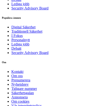
Lediga jobb
Security Advisory Board
Populära ämnen
Digital Säkerhet
Traditionell Säkerhet
I Fokus
Personalnytt
Lediga jobb
Debatt
Security Advisory Board
Om
Kontakt
Om oss
Prenumerera
Nyhetsbrev
Tidigare nummer
Säkerhetsgalan
Annonsera
Om cookies
Vår integritetspolicy