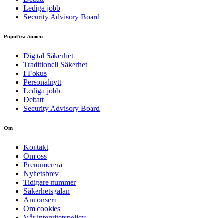
Lediga jobb
Security Advisory Board
Populära ämnen
Digital Säkerhet
Traditionell Säkerhet
I Fokus
Personalnytt
Lediga jobb
Debatt
Security Advisory Board
Om
Kontakt
Om oss
Prenumerera
Nyhetsbrev
Tidigare nummer
Säkerhetsgalan
Annonsera
Om cookies
Vår integritetspolicy