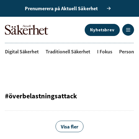
Prenumerera på Aktuell Säkerhet
Nyhetsbrev
ANNONS
Digital Säkerhet
Traditionell Säkerhet
I Fokus
Personal
#överbelastningsattack
Visa fler