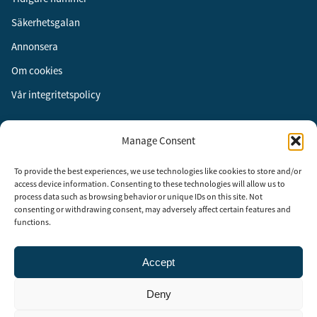
Säkerhetsgalan
Annonsera
Om cookies
Vår integritetspolicy
Följ oss
Manage Consent
Facebook
To provide the best experiences, we use technologies like cookies to store and/or
Instagram
access device information. Consenting to these technologies will allow us to
process data such as browsing behavior or unique IDs on this site. Not
LinkedIn
consenting or withdrawing consent, may adversely affect certain features and
functions.
Accept
Security Adviser Board
Security Advisory Board, SAB, instiftades av tidningen Aktuell
Deny
Säkerhet år 2003 för att stimulera, utveckla och informera om
säkerhetsarbetet i Sverige. SAB består av representanter från