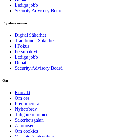
Lediga jobb
Security Advisory Board
Populära ämnen
Digital Säkerhet
Traditionell Säkerhet
I Fokus
Personalnytt
Lediga jobb
Debatt
Security Advisory Board
Om
Kontakt
Om oss
Prenumerera
Nyhetsbrev
Tidigare nummer
Säkerhetsgalan
Annonsera
Om cookies
Vår integritetspolicy