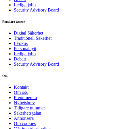
Lediga jobb
Security Advisory Board
Populära ämnen
Digital Säkerhet
Traditionell Säkerhet
I Fokus
Personalnytt
Lediga jobb
Debatt
Security Advisory Board
Om
Kontakt
Om oss
Prenumerera
Nyhetsbrev
Tidigare nummer
Säkerhetsgalan
Annonsera
Om cookies
Vår integritetspolicy