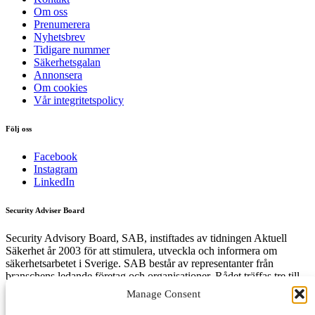
Om oss
Prenumerera
Nyhetsbrev
Tidigare nummer
Säkerhetsgalan
Annonsera
Om cookies
Vår integritetspolicy
Följ oss
Facebook
Instagram
LinkedIn
Security Adviser Board
Security Advisory Board, SAB, instiftades av tidningen Aktuell
Säkerhet år 2003 för att stimulera, utveckla och informera om
säkerhetsarbetet i Sverige. SAB består av representanter från
branschens ledande företag och organisationer. Rådet träffas tre till
fyra gånger per år och diskuterar aktuella säkerhetsfrågor.
Manage Consent