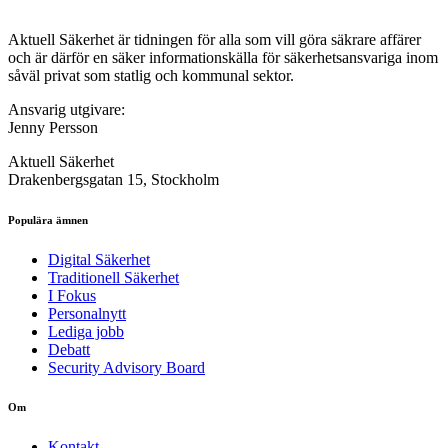
Aktuell Säkerhet är tidningen för alla som vill göra säkrare affärer
och är därför en säker informationskälla för säkerhets­ansvariga inom
såväl privat som statlig och kommunal sektor.
Ansvarig utgivare:
Jenny Persson
Aktuell Säkerhet
Drakenbergsgatan 15, Stockholm
Populära ämnen
Digital Säkerhet
Traditionell Säkerhet
I Fokus
Personalnytt
Lediga jobb
Debatt
Security Advisory Board
Om
Kontakt