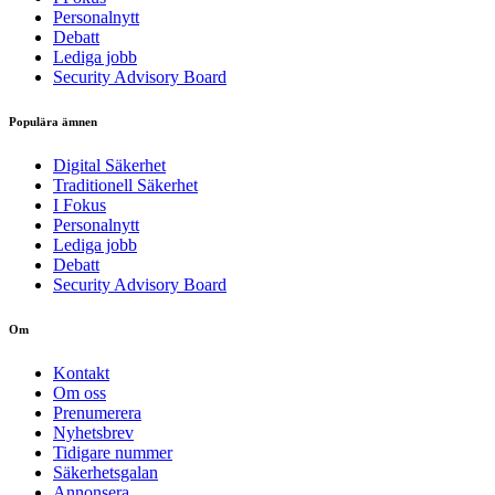
Personalnytt
Debatt
Lediga jobb
Security Advisory Board
Populära ämnen
Digital Säkerhet
Traditionell Säkerhet
I Fokus
Personalnytt
Lediga jobb
Debatt
Security Advisory Board
Om
Kontakt
Om oss
Prenumerera
Nyhetsbrev
Tidigare nummer
Säkerhetsgalan
Annonsera