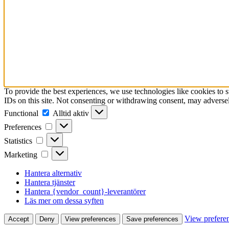
To provide the best experiences, we use technologies like cookies to 
IDs on this site. Not consenting or withdrawing consent, may adversely
Functional
Functional
Alltid aktiv
Preferences
Preferences
Statistics
Statistics
Marketing
Marketing
Hantera alternativ
Hantera tjänster
Hantera {vendor_count}-leverantörer
Läs mer om dessa syften
View prefere
Accept
Deny
View preferences
Save preferences