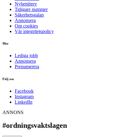
Nyhetsbrev
Tidigare nummer
Säkerhetsgalan
Annonsera
Om cookies
Vår integritetspolicy
Mer
Lediga jobb
Annonsera
Prenumerera
Följ oss
Facebook
Instagram
LinkedIn
ANNONS
#ordningsvaktslagen