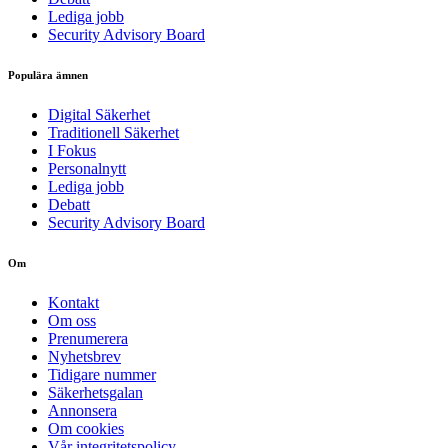
Lediga jobb
Security Advisory Board
Populära ämnen
Digital Säkerhet
Traditionell Säkerhet
I Fokus
Personalnytt
Lediga jobb
Debatt
Security Advisory Board
Om
Kontakt
Om oss
Prenumerera
Nyhetsbrev
Tidigare nummer
Säkerhetsgalan
Annonsera
Om cookies
Vår integritetspolicy