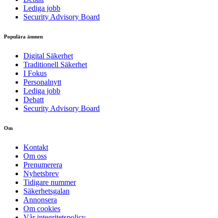
Lediga jobb
Security Advisory Board
Populära ämnen
Digital Säkerhet
Traditionell Säkerhet
I Fokus
Personalnytt
Lediga jobb
Debatt
Security Advisory Board
Om
Kontakt
Om oss
Prenumerera
Nyhetsbrev
Tidigare nummer
Säkerhetsgalan
Annonsera
Om cookies
Vår integritetspolicy