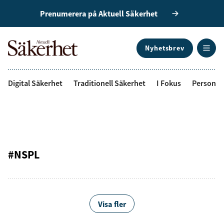
Prenumerera på Aktuell Säkerhet
Nyhetsbrev
ANNONS
Digital Säkerhet
Traditionell Säkerhet
I Fokus
Personal
#NSPL
Visa fler