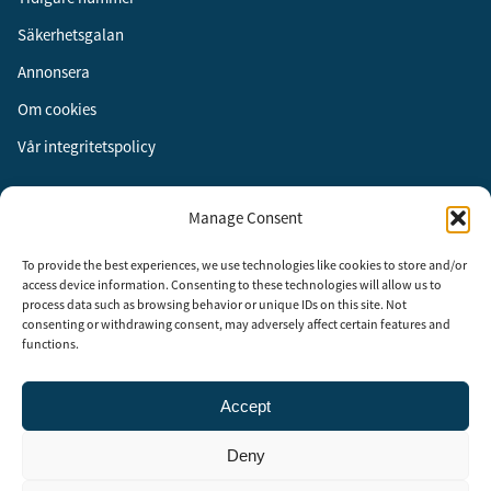
Säkerhetsgalan
Annonsera
Om cookies
Vår integritetspolicy
Följ oss
Manage Consent
Facebook
To provide the best experiences, we use technologies like cookies to store and/or
Instagram
access device information. Consenting to these technologies will allow us to
process data such as browsing behavior or unique IDs on this site. Not
LinkedIn
consenting or withdrawing consent, may adversely affect certain features and
functions.
Accept
Security Adviser Board
Security Advisory Board, SAB, instiftades av tidningen Aktuell
Deny
Säkerhet år 2003 för att stimulera, utveckla och informera om
säkerhetsarbetet i Sverige. SAB består av representanter från