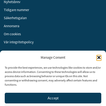
Nyhetsbrev
Tidigare nummer
Säkerhetsgalan
Annonsera
Om cookies
Vår integritetspolicy
Följ oss
Manage Consent
Facebook
To provide the best experiences, we use technologies like cookies to store and/or
Instagram
access device information. Consenting to these technologies will allow us to
process data such as browsing behavior or unique IDs on this site. Not
LinkedIn
consenting or withdrawing consent, may adversely affect certain features and
functions.
Accept
Security Adviser Board
Security Advisory Board, SAB, instiftades av tidningen Aktuell