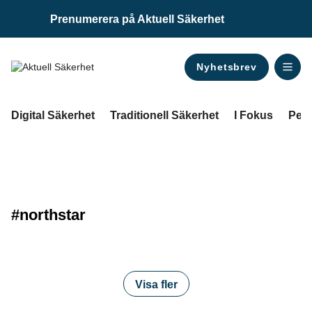
Prenumerera på Aktuell Säkerhet
Nyhetsbrev
ANNONS
Digital Säkerhet
Traditionell Säkerhet
I Fokus
Pers
#northstar
Visa fler