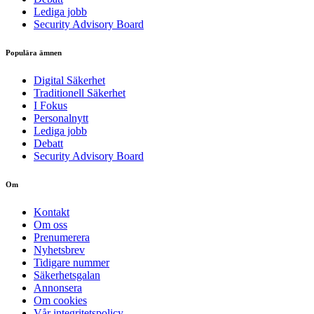
Lediga jobb
Security Advisory Board
Populära ämnen
Digital Säkerhet
Traditionell Säkerhet
I Fokus
Personalnytt
Lediga jobb
Debatt
Security Advisory Board
Om
Kontakt
Om oss
Prenumerera
Nyhetsbrev
Tidigare nummer
Säkerhetsgalan
Annonsera
Om cookies
Vår integritetspolicy