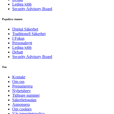
Lediga jobb
Security Advisory Board
Populära ämnen
Digital Säkerhet
Traditionell Säkerhet
I Fokus
Personalnytt
Lediga jobb
Debatt
Security Advisory Board
Om
Kontakt
Om oss
Prenumerera
Nyhetsbrev
Tidigare nummer
Säkerhetsgalan
Annonsera
Om cookies
Vår integritetspolicy