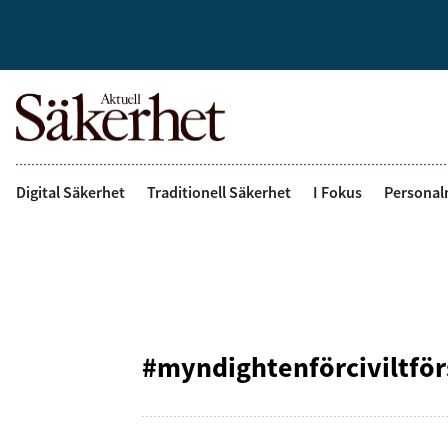
Digital Säkerhet
Traditionell Säkerhet
I Fokus
Personal
#myndightenförciviltför