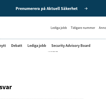
Prenumerera på Aktuell Säkerhet
Lediga jobb
Tidigare nummer
Anno
nytt
Debatt
Lediga jobb
Security Advisory Board
ANNONS
svar