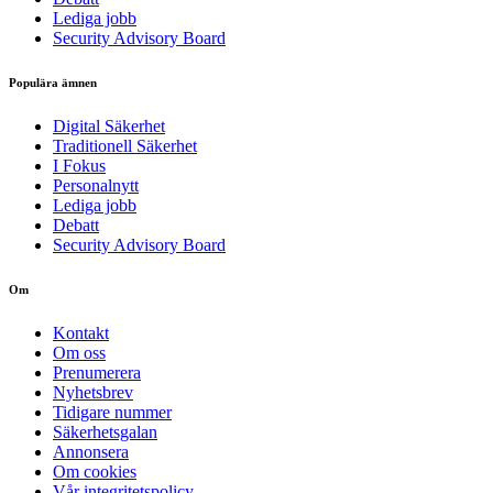
Lediga jobb
Security Advisory Board
Populära ämnen
Digital Säkerhet
Traditionell Säkerhet
I Fokus
Personalnytt
Lediga jobb
Debatt
Security Advisory Board
Om
Kontakt
Om oss
Prenumerera
Nyhetsbrev
Tidigare nummer
Säkerhetsgalan
Annonsera
Om cookies
Vår integritetspolicy