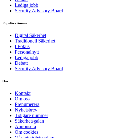
Lediga jobb
Security Advisory Board
Populära ämnen
Digital Säkerhet
Traditionell Säkerhet
I Fokus
Personalnytt
Lediga jobb
Debatt
Security Advisory Board
Om
Kontakt
Om oss
Prenumerera
Nyhetsbrev
Tidigare nummer
Säkerhetsgalan
Annonsera
Om cookies
Vår integritetspolicy