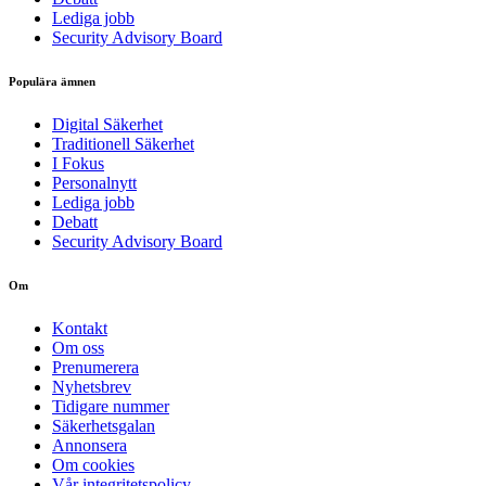
Lediga jobb
Security Advisory Board
Populära ämnen
Digital Säkerhet
Traditionell Säkerhet
I Fokus
Personalnytt
Lediga jobb
Debatt
Security Advisory Board
Om
Kontakt
Om oss
Prenumerera
Nyhetsbrev
Tidigare nummer
Säkerhetsgalan
Annonsera
Om cookies
Vår integritetspolicy