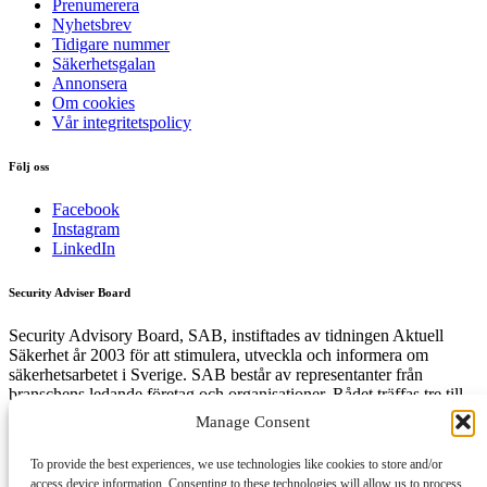
Prenumerera
Nyhetsbrev
Tidigare nummer
Säkerhetsgalan
Annonsera
Om cookies
Vår integritetspolicy
Följ oss
Facebook
Instagram
LinkedIn
Security Adviser Board
Security Advisory Board, SAB, instiftades av tidningen Aktuell
Säkerhet år 2003 för att stimulera, utveckla och informera om
säkerhetsarbetet i Sverige. SAB består av representanter från
branschens ledande företag och organisationer. Rådet träffas tre till
fyra gånger per år och diskuterar aktuella säkerhetsfrågor.
Manage Consent
To provide the best experiences, we use technologies like cookies to store and/or
access device information. Consenting to these technologies will allow us to process