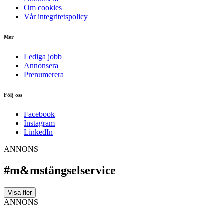
Om cookies
Vår integritetspolicy
Mer
Lediga jobb
Annonsera
Prenumerera
Följ oss
Facebook
Instagram
LinkedIn
ANNONS
#m&mstängselservice
Visa fler
ANNONS