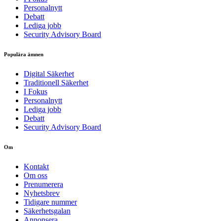
Personalnytt
Debatt
Lediga jobb
Security Advisory Board
Populära ämnen
Digital Säkerhet
Traditionell Säkerhet
I Fokus
Personalnytt
Lediga jobb
Debatt
Security Advisory Board
Om
Kontakt
Om oss
Prenumerera
Nyhetsbrev
Tidigare nummer
Säkerhetsgalan
Annonsera