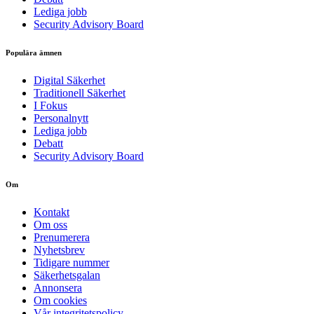
Lediga jobb
Security Advisory Board
Populära ämnen
Digital Säkerhet
Traditionell Säkerhet
I Fokus
Personalnytt
Lediga jobb
Debatt
Security Advisory Board
Om
Kontakt
Om oss
Prenumerera
Nyhetsbrev
Tidigare nummer
Säkerhetsgalan
Annonsera
Om cookies
Vår integritetspolicy