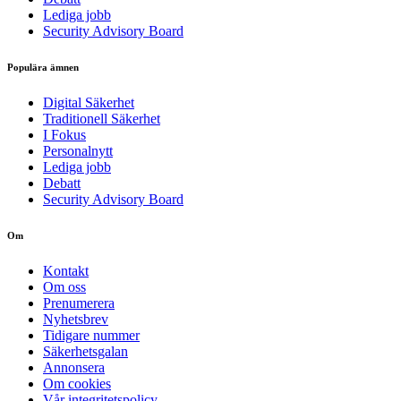
Lediga jobb
Security Advisory Board
Populära ämnen
Digital Säkerhet
Traditionell Säkerhet
I Fokus
Personalnytt
Lediga jobb
Debatt
Security Advisory Board
Om
Kontakt
Om oss
Prenumerera
Nyhetsbrev
Tidigare nummer
Säkerhetsgalan
Annonsera
Om cookies
Vår integritetspolicy