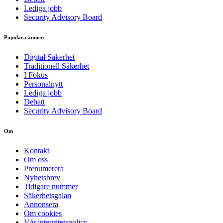
Lediga jobb
Security Advisory Board
Populära ämnen
Digital Säkerhet
Traditionell Säkerhet
I Fokus
Personalnytt
Lediga jobb
Debatt
Security Advisory Board
Om
Kontakt
Om oss
Prenumerera
Nyhetsbrev
Tidigare nummer
Säkerhetsgalan
Annonsera
Om cookies
Vår integritetspolicy