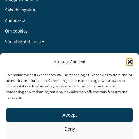
Säkerhetsgalan
Annonsera
Om cookies
Vår integritetspolicy
Följ oss
Manage Consent
Facebook
To provide the best experiences, we use technologies like cookies to store and/or
Instagram
access device information. Consenting to these technologies will allow us to
process data such as browsing behavior or unique IDs on this site. Not
LinkedIn
consenting or withdrawing consent, may adversely affect certain features and
functions.
Accept
Security Adviser Board
Security Advisory Board, SAB, instiftades av tidningen Aktuell
Deny
Säkerhet år 2003 för att stimulera, utveckla och informera om
säkerhetsarbetet i Sverige. SAB består av representanter från