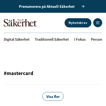
Prenumerera på Aktuell Säkerhet
Nyhetsbrev
ANNONS
Digital Säkerhet
Traditionell Säkerhet
I Fokus
Personal
#mastercard
Visa fler