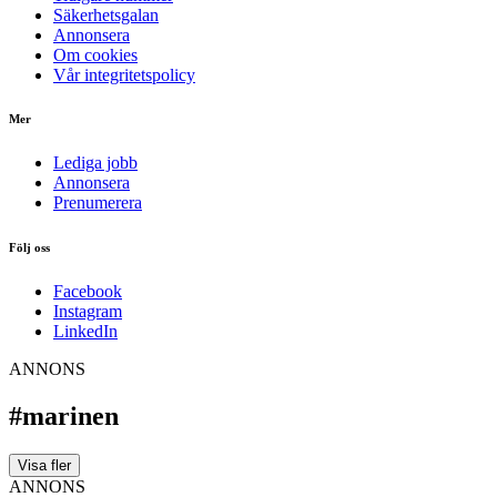
Säkerhetsgalan
Annonsera
Om cookies
Vår integritetspolicy
Mer
Lediga jobb
Annonsera
Prenumerera
Följ oss
Facebook
Instagram
LinkedIn
ANNONS
#marinen
Visa fler
ANNONS