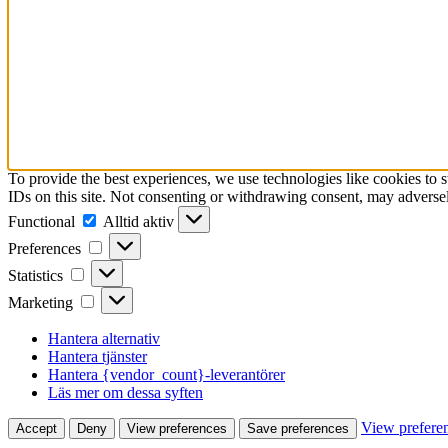
To provide the best experiences, we use technologies like cookies to 
IDs on this site. Not consenting or withdrawing consent, may adversely
Functional
Functional
Alltid aktiv
Preferences
Preferences
Statistics
Statistics
Marketing
Marketing
Hantera alternativ
Hantera tjänster
Hantera {vendor_count}-leverantörer
Läs mer om dessa syften
View prefere
Accept
Deny
View preferences
Save preferences