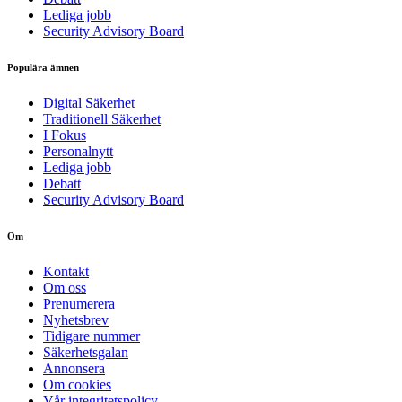
Lediga jobb
Security Advisory Board
Populära ämnen
Digital Säkerhet
Traditionell Säkerhet
I Fokus
Personalnytt
Lediga jobb
Debatt
Security Advisory Board
Om
Kontakt
Om oss
Prenumerera
Nyhetsbrev
Tidigare nummer
Säkerhetsgalan
Annonsera
Om cookies
Vår integritetspolicy