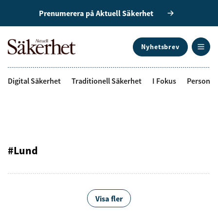
Prenumerera på Aktuell Säkerhet
Nyhetsbrev
ANNONS
Digital Säkerhet
Traditionell Säkerhet
I Fokus
Personal
#Lund
Visa fler