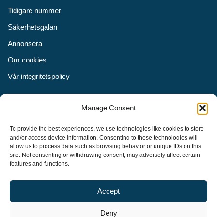
Tidigare nummer
Säkerhetsgalan
Annonsera
Om cookies
Vår integritetspolicy
Följ oss
Manage Consent
Facebook
To provide the best experiences, we use technologies like cookies to store
Instagram
and/or access device information. Consenting to these technologies will
allow us to process data such as browsing behavior or unique IDs on this
LinkedIn
site. Not consenting or withdrawing consent, may adversely affect certain
features and functions.
Accept
Security Adviser Board
Security Advisory Board, SAB, instiftades av tidningen Aktuell
Deny
Säkerhet år 2003 för att stimulera, utveckla och informera om