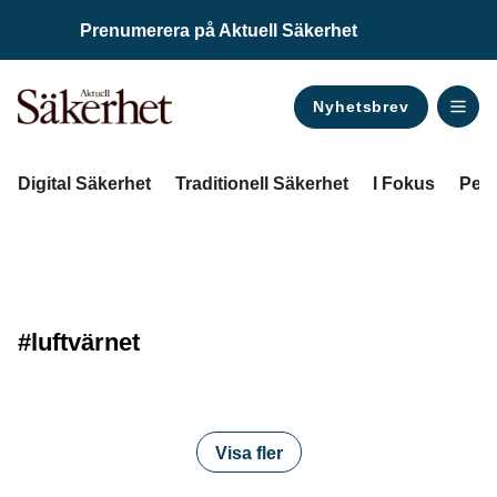
Prenumerera på Aktuell Säkerhet
Nyhetsbrev
ANNONS
Digital Säkerhet
Traditionell Säkerhet
I Fokus
Pers
#luftvärnet
Visa fler