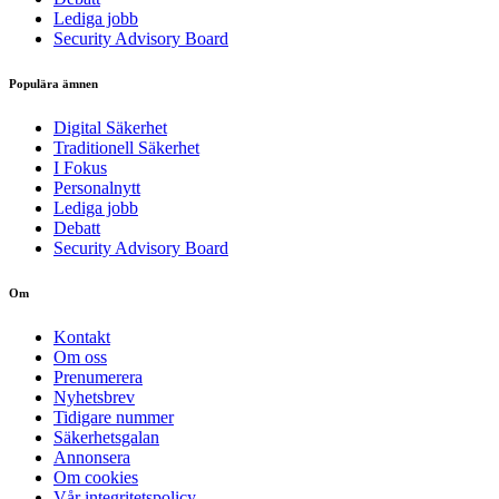
Lediga jobb
Security Advisory Board
Populära ämnen
Digital Säkerhet
Traditionell Säkerhet
I Fokus
Personalnytt
Lediga jobb
Debatt
Security Advisory Board
Om
Kontakt
Om oss
Prenumerera
Nyhetsbrev
Tidigare nummer
Säkerhetsgalan
Annonsera
Om cookies
Vår integritetspolicy